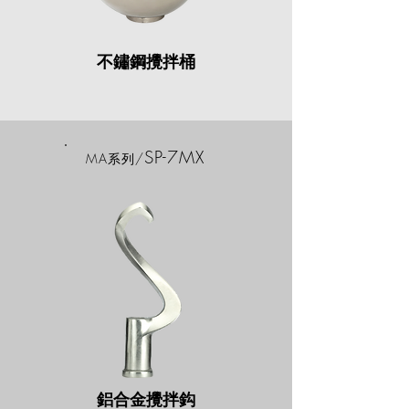
不鏽鋼攪拌桶
SP-7MX
MA
/
系列
鋁合金攪拌鈎