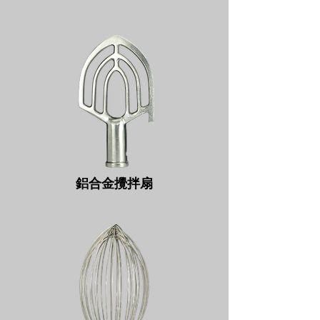
鋁合金攪拌扇