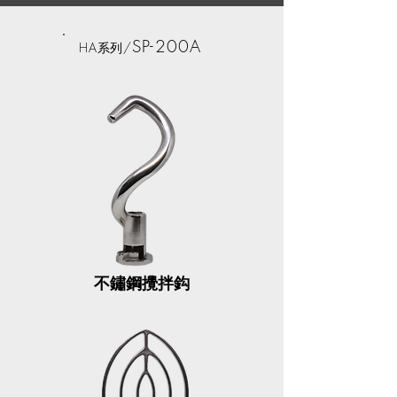
SP-200A
HA
/
系列
不鏽鋼攪拌鈎