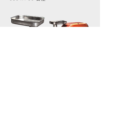
VH12絞肉機
VH-12專業型攪肉機專為絞瘦肉 (無
骨或無油脂) 而設計，可製作成漢堡
肉、獅子頭及香腸肉。
規 格
型號：VH-12-專業型攪肉機
標準配備：推料器、入料口、5.5公
釐絞肉網(可選購不同尺寸的絞肉
網)、攪肉刀片、出料管。
尺寸 (長 X 寬 X 高)：223 X 106 X
226 公釐
包裝尺寸 (長 X 寬 X 高)：310 X