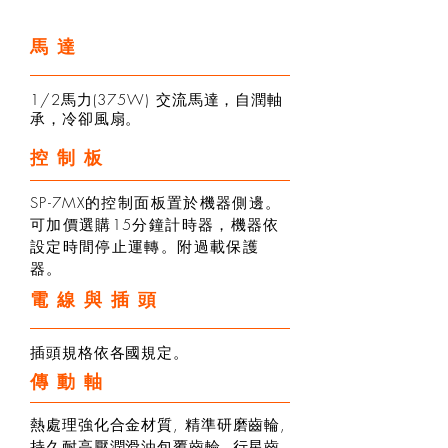
馬達
1/2馬力(375W) 交流馬達，自潤軸
承，冷卻風扇。
控制板
SP-7MX的控制面板置於機器側邊。
可加價選購15分鐘計時器，機器依
設定時間停止運轉。附過載保護
器。
電線與插頭
插頭規格依各國規定。
傳動軸
熱處理強化合金材質, 精準研磨齒輪,
持久耐高壓潤滑油包覆齒輪. 行星齒