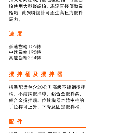
輪使用大型嵌齒輪. 馬達直接傳動齒
輪箱, 此獨特設計可產生高扭力攪拌
馬力。
速度
低速齒輪105轉
中速齒輪195轉
高速齒輪354轉
攪拌桶及攪拌器
標準配備包含20公升高級不鏽鋼攪拌
桶、不鏽鋼攪拌球、鋁合金攪拌鈎、
鋁合金攪拌扇。位於機器本體中柱的
手拉桿可上升、下降及固定攪拌桶。
配件