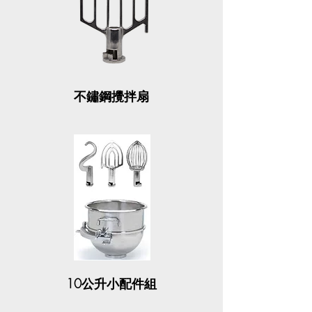
不鏽鋼攪拌扇
10公升小配件組