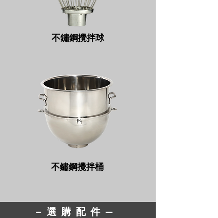
不鏽鋼攪拌球
不鏽鋼攪拌桶
--
選購配件
---