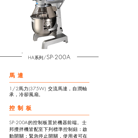
SP-200A
HA
/
系列
馬達
1/2馬力(375W) 交流馬達，自潤軸
承，冷卻風扇。
控制板
SP-200A的控制板置於機器前端。士
邦攪拌機皆配至下列標準控制鈕：啟
動開關；緊急停止開關，使用者可在