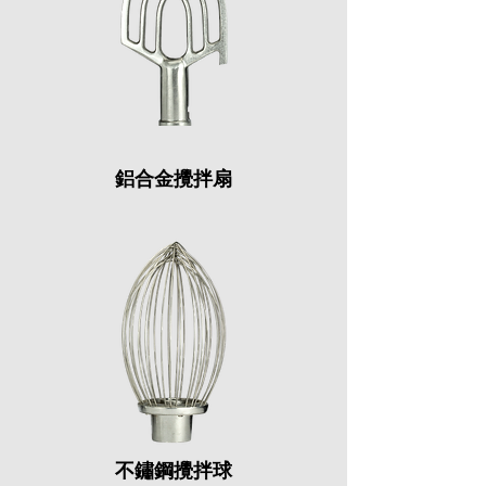
鋁合金攪拌扇
不鏽鋼攪拌球