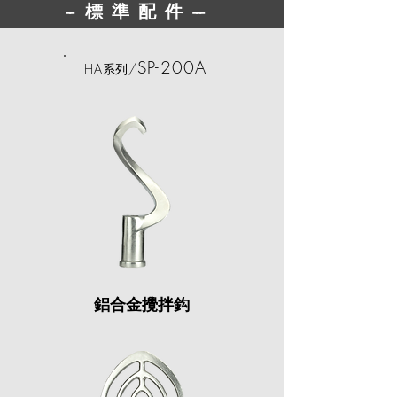
--
標準配件
---
SP-200A
HA
/
系列
鋁合金攪拌鈎