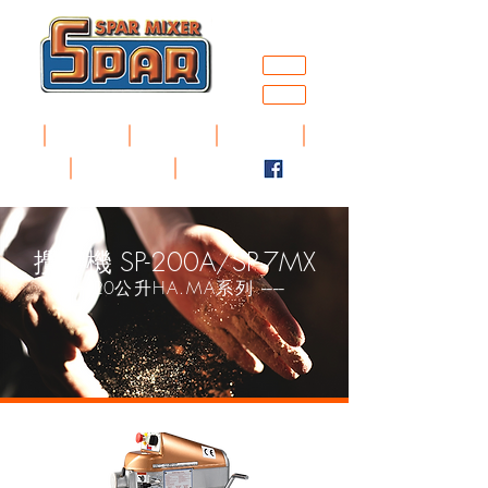
中文
EN
首頁
最新消息
產品總覽
全球代理商
聯絡我們
攪拌機 SP-200A/SP-7MX
20
公升HA.MA系列
----
----