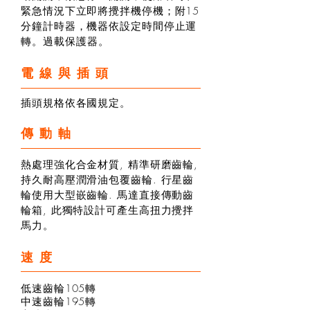
緊急情況下立即將攪拌機停機；附15
分鐘計時器，機器依設定時間停止運
轉
。
過載保護器。
電線與插頭
插頭規格依各國規定。
傳動軸
熱處理強化合金材質, 精準研磨齒輪,
持久耐高壓潤滑油包覆齒輪. 行星齒
輪使用大型嵌齒輪. 馬達直接傳動齒
輪箱, 此獨特設計可產生高扭力攪拌
馬力。
速度
低速齒輪105轉
中速齒輪195轉