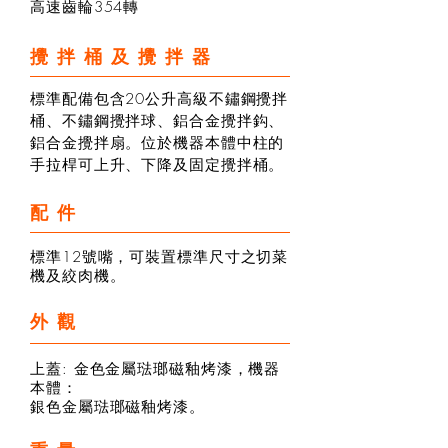
高速齒輪354轉
攪拌桶及攪拌器
標準配備包含20公升高級不鏽鋼攪拌
桶、不鏽鋼攪拌球、鋁合金攪拌鈎、
鋁合金攪拌扇。位於機器本體中柱的
手拉桿可上升、下降及固定攪拌桶。
配件
標準12號嘴，可裝置標準尺寸之切菜
機及絞肉機。
外觀
上蓋: 金色金屬琺瑯磁釉烤漆，機器
本體：
銀色金屬琺瑯磁釉烤漆。