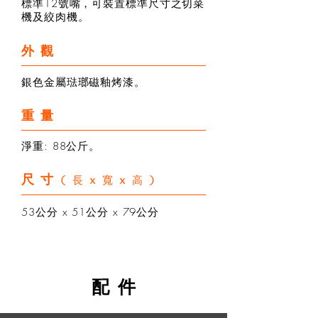
標準12號嘴，可裝置標準尺寸之切菜
機及絞肉機。
外觀
銀色金屬琺瑯磁釉烤漆。
重量
淨重: 88公斤。
尺寸
(長x寬x高)
53公分 x 51公分 x 79公分
配 件