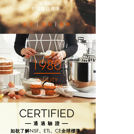
儀檢驗，
符合嚴格標準。
品質
創新
服務
1980
QUALITY
INNOVATION
​SERVICE
CERTIFIED
通過驗證
如欲了解NSF、ETL、CE全球標準，