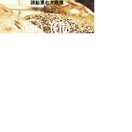
請點選右方商標
COMPANY
​公司
士邦食品機械股份有限公司
ADDRESS
地址
​412台中市大里區工業十一
路145號
E-MAIL
信箱