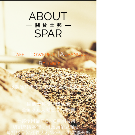
ABOUT
​關於士邦
SPAR
A
S
P
DVANCED
AFE
OWERFUL
R
ELIABLE
士邦食品機械股份有限公司成立於1980
年，
以製造頂級多功能行星式攪拌機為宗
旨。
目前士邦攪拌機供應
至全球五大洲超過80餘國
士邦使用最新CNC車削技術，
切割壓鑄本體，研磨齒輪及軸心。
每批樣品皆經義大利MPM、3D電腦分析